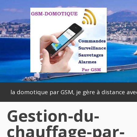
Skip
to
content
Primary
la domotique par GSM, je gère à distance av
Menu
Gestion-du-
chauffage-par-