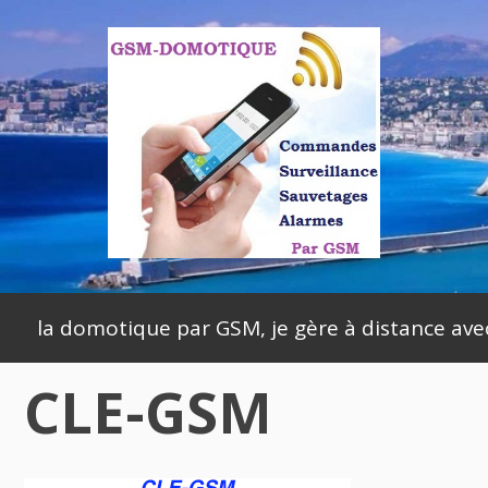
Skip
to
content
Primary
la domotique par GSM, je gère à distance av
Menu
CLE-GSM